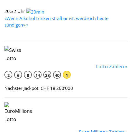
20:32 Uhr
«Wenn Alkohol trinken strafbar ist, werde ich heute
sündigen» »
Lotto Zahlen »
2
6
8
14
38
40
1
Nächster Jackpot: CHF 18'200'000