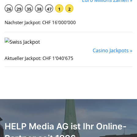
Euro Millions Zahlen »
26
29
35
38
47
1
2
Nächster Jackpot: CHF 16'000'000
Casino Jackpots »
Aktueller Jackpot: CHF 1'040'675
HELP Media AG ist Ihr Online-