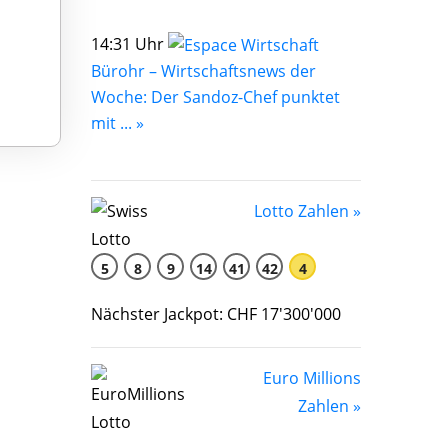
14:31 Uhr
Bürohr – Wirtschaftsnews der
Woche: Der Sandoz-Chef punktet
mit ... »
Lotto Zahlen »
5
8
9
14
41
42
4
Nächster Jackpot: CHF 17'300'000
Euro Millions
Zahlen »