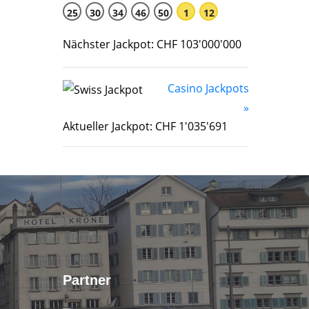
25
30
34
46
50
1
12
Nächster Jackpot: CHF 103'000'000
Casino Jackpots
»
Aktueller Jackpot: CHF 1'035'691
Partner