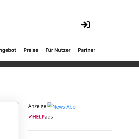
ngebot
Preise
Für Nutzer
Partner
Anzeige
✔
HELP
ads