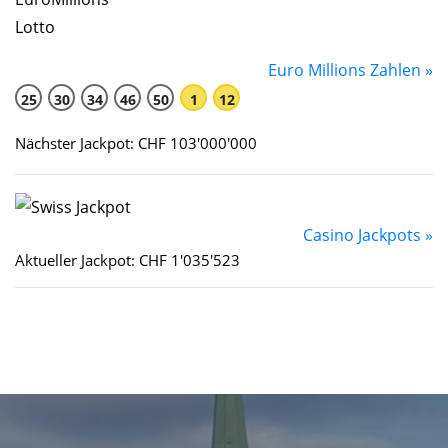
Euro Millions Zahlen »
25
30
34
46
50
1
12
Nächster Jackpot: CHF 103'000'000
Casino Jackpots »
Aktueller Jackpot: CHF 1'035'523