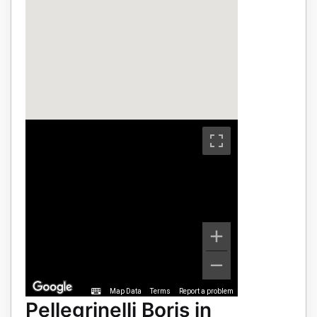
Map Data
Terms
Report a problem
Pellegrinelli Boris in