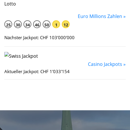
Euro Millions Zahlen »
25
30
34
46
50
1
12
Nächster Jackpot: CHF 103'000'000
Casino Jackpots »
Aktueller Jackpot: CHF 1'033'154