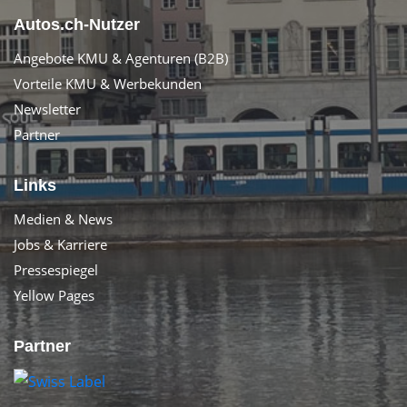
Autos.ch-Nutzer
Angebote KMU & Agenturen (B2B)
Vorteile KMU & Werbekunden
Newsletter
Partner
Links
Medien & News
Jobs & Karriere
Pressespiegel
Yellow Pages
Partner