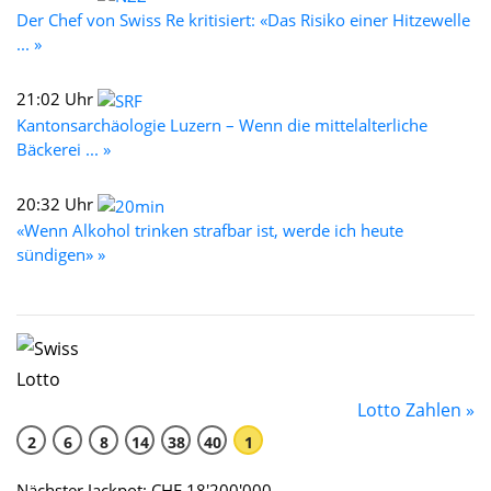
Der Chef von Swiss Re kritisiert: «Das Risiko einer Hitzewelle
... »
21:02 Uhr
Kantonsarchäologie Luzern – Wenn die mittelalterliche
Bäckerei ... »
20:32 Uhr
«Wenn Alkohol trinken strafbar ist, werde ich heute
sündigen» »
Lotto Zahlen »
2
6
8
14
38
40
1
Nächster Jackpot: CHF 18'200'000