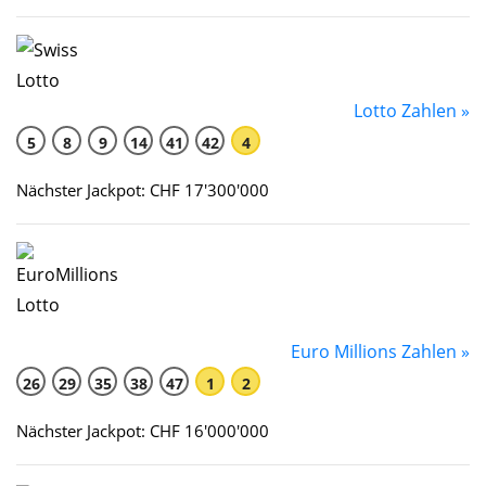
Lotto Zahlen »
5
8
9
14
41
42
4
Nächster Jackpot: CHF 17'300'000
Euro Millions Zahlen »
26
29
35
38
47
1
2
Nächster Jackpot: CHF 16'000'000