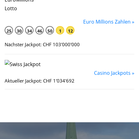
Euro Millions Zahlen »
25
30
34
46
50
1
12
Nächster Jackpot: CHF 103'000'000
Casino Jackpots »
Aktueller Jackpot: CHF 1'034'692