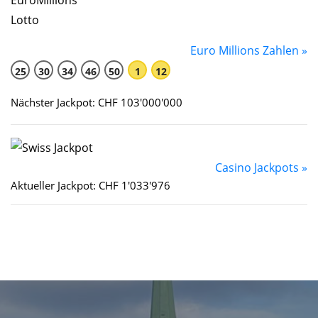
Euro Millions Zahlen »
25
30
34
46
50
1
12
Nächster Jackpot: CHF 103'000'000
Casino Jackpots »
Aktueller Jackpot: CHF 1'033'976