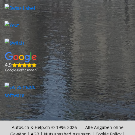
Autos.ch &
Help.ch
© 1996-2026 Alle Angaben ohne
Gewähr |
AGB
|
Nutzungsbedingungen
|
Cookie Policy
|