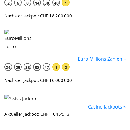
2
6
8
14
38
40
1
Nächster Jackpot: CHF 18'200'000
Euro Millions Zahlen »
26
29
35
38
47
1
2
Nächster Jackpot: CHF 16'000'000
Casino Jackpots »
Aktueller Jackpot: CHF 1'045'513