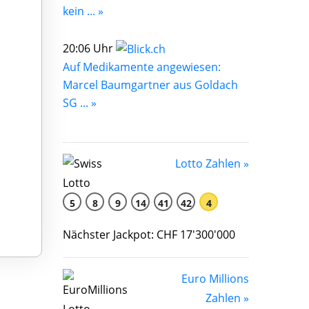
kein ... »
20:06 Uhr
Auf Medikamente angewiesen:
Marcel Baumgartner aus Goldach
SG ... »
Lotto Zahlen »
5
8
9
14
41
42
4
Nächster Jackpot: CHF 17'300'000
Euro Millions
Zahlen »