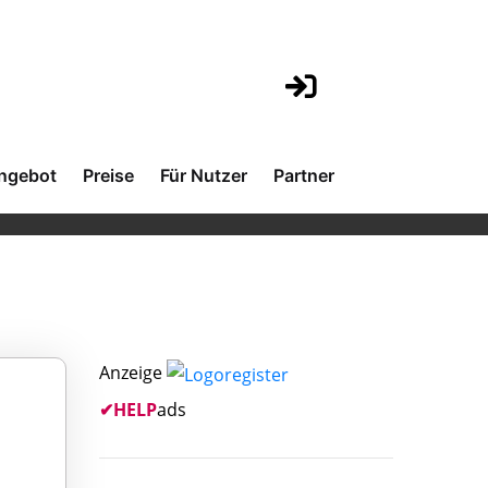
ngebot
Preise
Für Nutzer
Partner
Anzeige
✔
HELP
ads