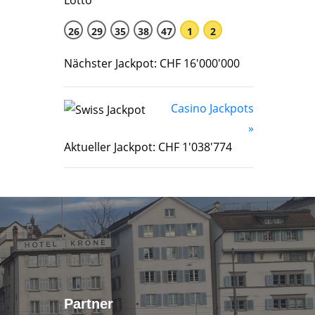
26
29
35
38
47
1
2
Nächster Jackpot: CHF 16'000'000
Casino Jackpots
»
Aktueller Jackpot: CHF 1'038'774
Partner