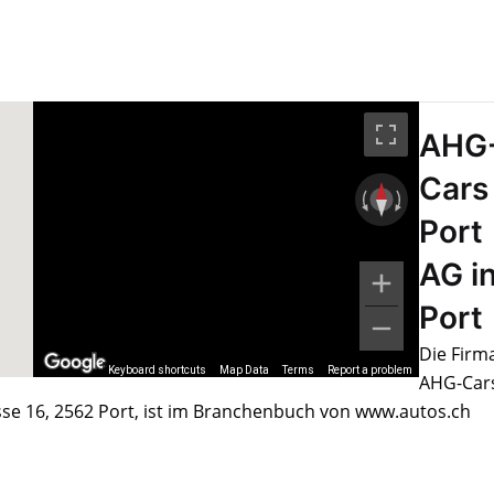
AHG
Cars
Port
AG i
Port
Die Firm
Keyboard shortcuts
Map Data
Terms
Report a problem
AHG-Car
se 16, 2562 Port, ist im Branchenbuch von www.autos.ch