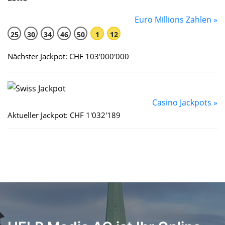
Euro Millions Zahlen »
25
30
34
46
50
1
12
Nächster Jackpot: CHF 103'000'000
Casino Jackpots »
Aktueller Jackpot: CHF 1'032'189