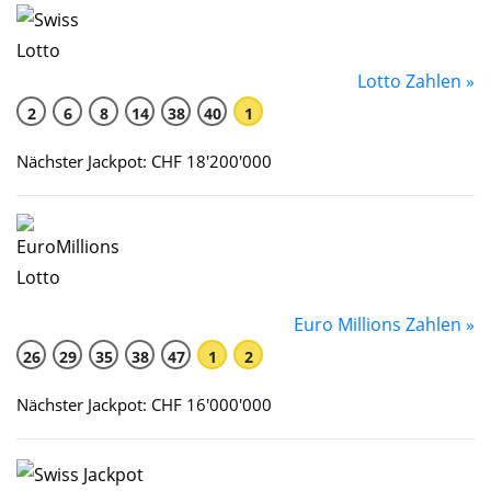
Lotto Zahlen »
2
6
8
14
38
40
1
Nächster Jackpot: CHF 18'200'000
Euro Millions Zahlen »
26
29
35
38
47
1
2
Nächster Jackpot: CHF 16'000'000