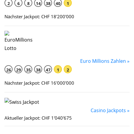
2
6
8
14
38
40
1
Nächster Jackpot: CHF 18'200'000
Euro Millions Zahlen »
26
29
35
38
47
1
2
Nächster Jackpot: CHF 16'000'000
Casino Jackpots »
Aktueller Jackpot: CHF 1'040'675