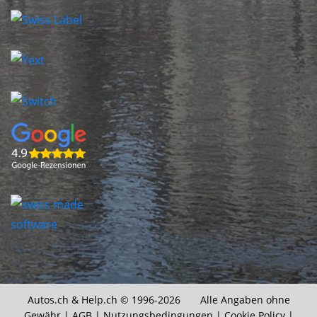
Autos.ch &
Help.ch
© 1996-2026 Alle Angaben ohne
Gewähr |
AGB
|
Nutzungsbedingungen
|
Cookie Policy
|