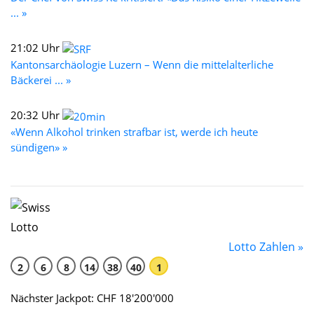
... »
21:02 Uhr
Kantonsarchäologie Luzern – Wenn die mittelalterliche
Bäckerei ... »
20:32 Uhr
«Wenn Alkohol trinken strafbar ist, werde ich heute
sündigen» »
Lotto Zahlen »
2
6
8
14
38
40
1
Nächster Jackpot: CHF 18'200'000