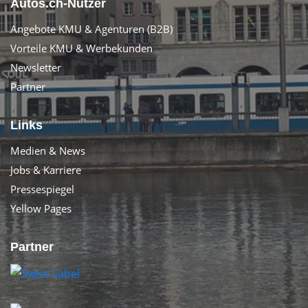
Autos.ch-Nutzer
Angebote KMU & Agenturen (B2B)
Vorteile KMU & Werbekunden
Newsletter
Partner
Links
Medien & News
Jobs & Karriere
Pressespiegel
Yellow Pages
Partner