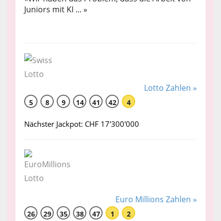
Juniors mit KI ... »
Lotto Zahlen »
5
8
9
14
41
42
4
Nächster Jackpot: CHF 17'300'000
Euro Millions Zahlen »
26
29
35
38
47
1
2