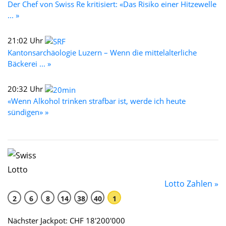
Der Chef von Swiss Re kritisiert: «Das Risiko einer Hitzewelle
... »
21:02 Uhr
Kantonsarchäologie Luzern – Wenn die mittelalterliche
Bäckerei ... »
20:32 Uhr
«Wenn Alkohol trinken strafbar ist, werde ich heute
sündigen» »
Lotto Zahlen »
2
6
8
14
38
40
1
Nächster Jackpot: CHF 18'200'000