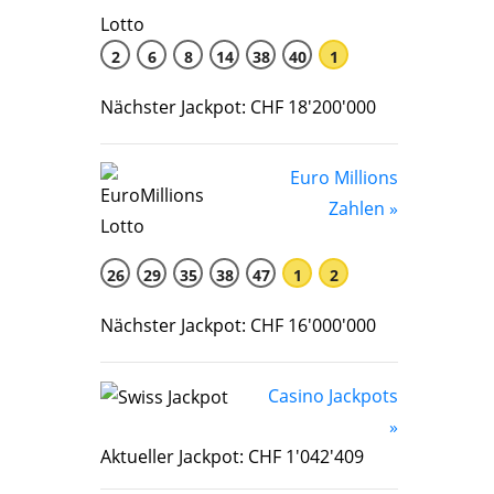
2
6
8
14
38
40
1
Nächster Jackpot: CHF 18'200'000
Euro Millions
Zahlen »
26
29
35
38
47
1
2
Nächster Jackpot: CHF 16'000'000
Casino Jackpots
»
Aktueller Jackpot: CHF 1'042'409