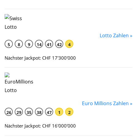
Lotto Zahlen »
5
8
9
14
41
42
4
Nächster Jackpot: CHF 17'300'000
Euro Millions Zahlen »
26
29
35
38
47
1
2
Nächster Jackpot: CHF 16'000'000