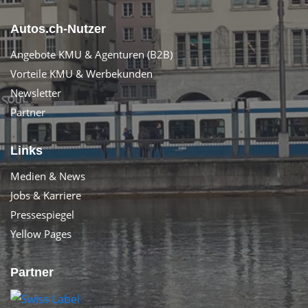
Autos.ch-Nutzer
Angebote KMU & Agenturen (B2B)
Vorteile KMU & Werbekunden
Newsletter
Partner
Links
Medien & News
Jobs & Karriere
Pressespiegel
Yellow Pages
Partner