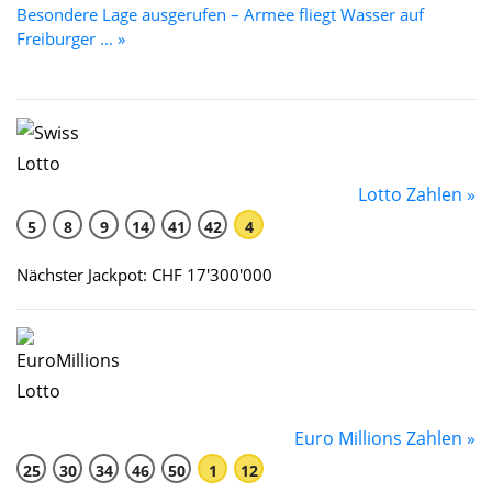
Besondere Lage ausgerufen – Armee fliegt Wasser auf
Freiburger ... »
Lotto Zahlen »
5
8
9
14
41
42
4
Nächster Jackpot: CHF 17'300'000
Euro Millions Zahlen »
25
30
34
46
50
1
12