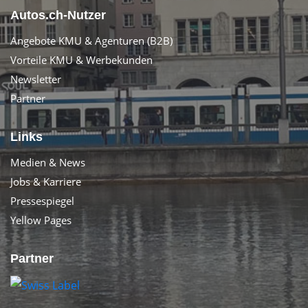
Autos.ch-Nutzer
Angebote KMU & Agenturen (B2B)
Vorteile KMU & Werbekunden
Newsletter
Partner
Links
Medien & News
Jobs & Karriere
Pressespiegel
Yellow Pages
Partner