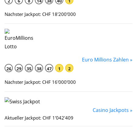
2
6
8
14
38
40
1
Nächster Jackpot: CHF 18'200'000
Euro Millions Zahlen »
26
29
35
38
47
1
2
Nächster Jackpot: CHF 16'000'000
Casino Jackpots »
Aktueller Jackpot: CHF 1'042'409