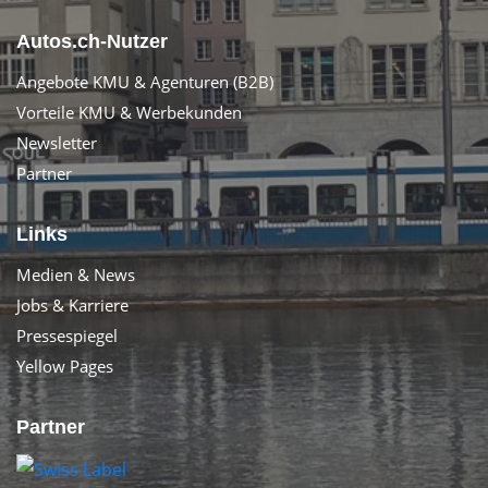
Autos.ch-Nutzer
Angebote KMU & Agenturen (B2B)
Vorteile KMU & Werbekunden
Newsletter
Partner
Links
Medien & News
Jobs & Karriere
Pressespiegel
Yellow Pages
Partner