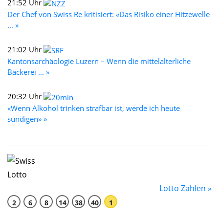
21:52 Uhr
Der Chef von Swiss Re kritisiert: «Das Risiko einer Hitzewelle
... »
21:02 Uhr
Kantonsarchäologie Luzern – Wenn die mittelalterliche
Bäckerei ... »
20:32 Uhr
«Wenn Alkohol trinken strafbar ist, werde ich heute
sündigen» »
Lotto Zahlen »
2
6
8
14
38
40
1