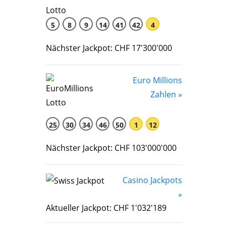
5
8
9
14
41
42
4
Nächster Jackpot: CHF 17'300'000
Euro Millions
Zahlen »
25
30
34
46
50
1
12
Nächster Jackpot: CHF 103'000'000
Casino Jackpots
»
Aktueller Jackpot: CHF 1'032'189