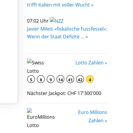
trifft Italien mit voller Wucht »
07:02 Uhr
Javier Mileis «fiskalische Fussfessel»:
Wenn der Staat Defizite ... »
Lotto Zahlen »
5
8
9
14
41
42
4
Nächster Jackpot: CHF 17'300'000
Euro Millions
Zahlen »