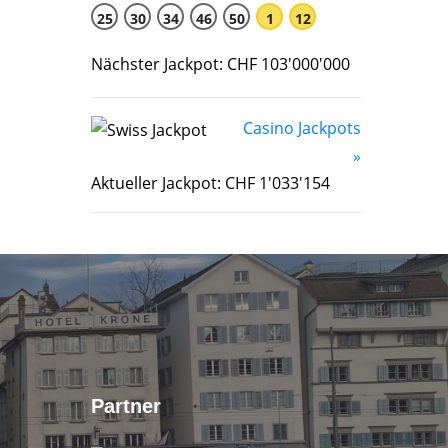
25
30
34
46
50
1
12
Nächster Jackpot: CHF 103'000'000
Casino Jackpots
»
Aktueller Jackpot: CHF 1'033'154
Partner