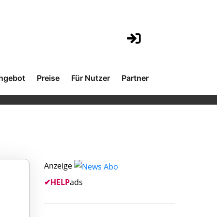
ngebot
Preise
Für Nutzer
Partner
Anzeige
✔
HELP
ads