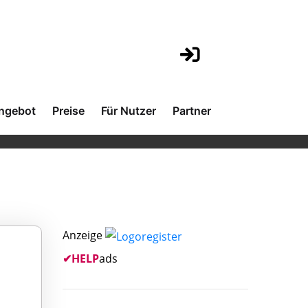
ngebot
Preise
Für Nutzer
Partner
Anzeige
✔
HELP
ads