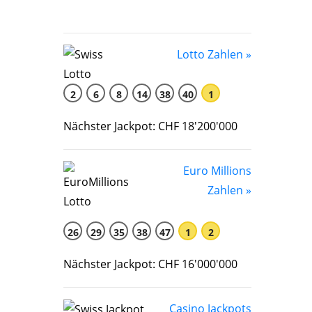
Lotto Zahlen »
2
6
8
14
38
40
1
Nächster Jackpot: CHF 18'200'000
Euro Millions
Zahlen »
26
29
35
38
47
1
2
Nächster Jackpot: CHF 16'000'000
Casino Jackpots