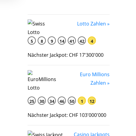
Lotto Zahlen »
5
8
9
14
41
42
4
Nächster Jackpot: CHF 17'300'000
Euro Millions
Zahlen »
25
30
34
46
50
1
12
Nächster Jackpot: CHF 103'000'000
Casino Jackpots