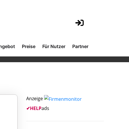
ngebot
Preise
Für Nutzer
Partner
Anzeige
✔
HELP
ads